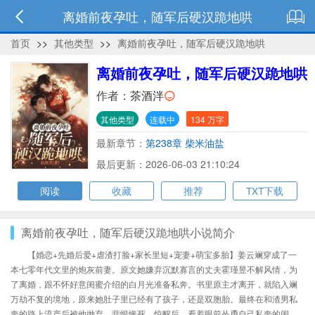
离婚前夜孕吐，随军后硬汉跪地哄
首页
>>
其他类型
>>
离婚前夜孕吐，随军后硬汉跪地哄
离婚前夜孕吐，随军后硬汉跪地哄
作者：
茶酒泮
其他类型
连载中
134 万字
最新章节：
第238章 柴米油盐
最后更新：2026-06-03 21:10:24
阅读
收藏
推荐
TXT下载
离婚前夜孕吐，随军后硬汉跪地哄小说简介
【婚恋+先婚后爱+虐渣打脸+家长里短+宠妻+萌宝多胎】姜云斓穿成了一
本七零年代文里的炮灰前妻。原文她嫌弃沉默寡言的丈夫霍瑾昱不解风情，为
了离婚，跟不怀好意闺蜜介绍的白月光准备私奔。书里原主才离开，就陷入斓
万劫不复的境地，原来她肚子里已经有了孩子，还是双胞胎。最终在和渣男私
奔的路上流产后被他抛弃，悲恨惨死。惊醒后，看着眼前怂恿自己私奔的闺