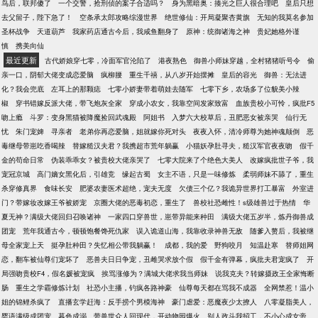
鸟后，联邦傻了
一个交警，抢刑侦的案子合适吗？
身为黑暗奥：揍光之巨人很合理吧
皇后只想
去父留子，陛下急了！
空条承太郎攻略综漫世界
绝世修仙：开局凝聚杏黄旗
无知的我莫名参加
圣杯战争
天道葫芦
我家药店通古今后，我咸鱼翻身了
原神：统御诸海之神
贵妃她格外谨
慎
携美向仙
最近更新
古代娇娘穿七零，冷面军官沦陷了
港夜熟色
御兽小师妹穿越，全村猪猪听号令
偷
亲一口，阴郁大佬变成恋爱脑
疯柳腰
重生千禧，从八岁开始摆摊
皇后的容光
御兽：无法进
化？我会兜底
左耳上的那颗痣
七零小娇妻带着萌娃去随军
七零下乡，农场多了位貌美小辣
椒
穿书错嫁反派大佬，带飞炮灰全家
穿成小农女，我靠空间发家致富
血族贵校小可怜，疯批F5
吻上瘾
斗罗：变身黑猫被降魔捡回武魂殿
阿姐书
入梦六大校草后，丑肥恶女被亲哭
仙行无
忧
朱门宠婢
寻亲者
老弟你再恋爱脑，姐就嫁你死对头
夜夜入怀，清冷师尊为她神魂颠倒
恶
毒继母带崽吃香喝辣
替嫁糙汉夫君？我携超市荒年躺赢
小猫妖孕肚寻夫，糙汉军官夜夜吻
假千
金的苟命日常
伪装乖乖女？被贵校大佬亲哭了
七零大院来了个绝色大美人
改嫁疯批世子爷，我
宠冠京城
高门嫡女黑化后，引雄竞
缘起古蜀
女主不语，只是一味修炼
柔弱师妹不舔了，重生
杀穿修真界
食味长安
肥婆农妻医术超绝，宠夫无度
欠债三个亿？我诡异世界打工暴富
外室进
门？带嫁妆改嫁王爷被娇宠
京圈大佬的恶毒初恋，重生了
兽校社恐雌性！s级雄兽过于热情
华
夏无神？满级大佬回归召唤诸神
一家四口穿兽世，崽带异能来种田
满级大佬五岁半，炼丹御兽成
团宠
荒年我通古今，顿顿饱餐馋死仇家
误入诡道山海，我靠收录神兽无敌
随爹入赘后，我被继
母全家宠上天
挺孕肚种田？失忆相公带我躺赢！
成都，我的爱
野狗咬月
知温赴寒
替师姐网
恋，翻车被仙尊们宠坏了
恶兽夫日日争宠，丑雌哭求放个假
假千金有弹幕，疯批夫君宠疯了
开
局强吻贵校F4，假名媛被宠疯
挨骂涨修为？满城大佬求我当师妹
说我克夫？转嫁摄政王全家悔断
肠
重生之学霸修炼计划
社恐小主播，钓疯各路神豪
仙尊每天都在骂我不成器
全网禁惹！温小
姐的锦鲤杀疯了
直播玄学赶海：反手捞个男模海神
豪门虐爱：恶魔夜少太撩人
八零凝脂美人，
婴语满级成团宠
暮色成溺
带兽世众人回现代，开动物园爆火
别人政斗我招工，不小心成女帝