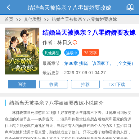
结婚当天被换亲？八零娇娇要改嫁
首页
>>
其他类型
>>
结婚当天被换亲？八零娇娇要改嫁
结婚当天被换亲？八零娇娇要改嫁
作者：
林日义
其他类型
连载中
73 万字
最新章节：
第86章 拂晓，该回家了。（全文完）
最后更新：2026-07-09 01:04:27
阅读
收藏
推荐
TXT下载
结婚当天被换亲？八零娇娇要改嫁小说简介
林拂晓前世死得憋屈又凄惨！好在连老天爷都看不下去。让她重回到改变
命运的关键节点——换亲当天……渣男和伪善堂姐妄想占着她家和霍家的资源
往上爬？那她就在婚礼的当天，当着所有人的面撕碎两个人的伪装！堂姐口口
声声说她和渣男才是真爱，那她就成全了他们。只不过吞了她和霍家的东西，
都给她连本带利的吐出来！本是为了避免后续的麻烦自愿嫁给瘫痪的霍景骁。