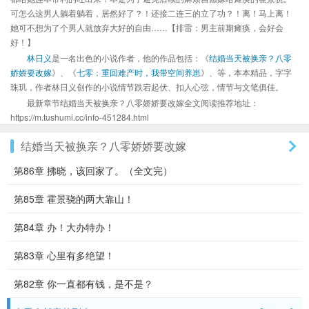
可怎么这男人躺着躺着，居然好了？！还接二连三的立了功？！离！马上离！
她可不想为了个男人就放弃大好的自由……【排雷：男主前期瘫痪，会好会
好！】
林日义
是一名出色的小说作者，他的作品包括：《
结婚当天被换亲？八零
娇娇要改嫁
》、《
七零：重回难产时，我带空间养崽
》、等，本本精品，字字
珠玑，作者林日义创作的小说情节跌宕起伏、扣人心弦，情节与文笔俱佳。
最新章节结婚当天被换亲？八零娇娇要改嫁全文阅读推荐地址：
https://m.tushumi.cc/info-451284.html
结婚当天被换亲？八零娇娇要改嫁
第86章 拂晓，该回家了。（全文完）
第85章 霍景骁的两大靠山！
第84章 办！大办特办！
第83章 心里有多绝望！
第82章 你一直都有钱，是不是？