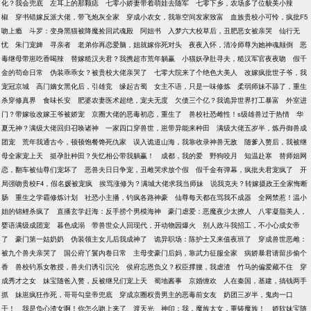
化？我会兜底
左耳上的那颗痣
七零小娇妻带着萌娃去随军
七零下乡，农场多了位貌美小辣
椒
穿书错嫁反派大佬，带飞炮灰全家
穿成小农女，我靠空间发家致富
血族贵校小可怜，疯批F5
吻上瘾
斗罗：变身黑猫被降魔捡回武魂殿
阿姐书
入梦六大校草后，丑肥恶女被亲哭
仙行无
忧
朱门宠婢
寻亲者
老弟你再恋爱脑，姐就嫁你死对头
夜夜入怀，清冷师尊为她神魂颠倒
恶
毒继母带崽吃香喝辣
替嫁糙汉夫君？我携超市荒年躺赢
小猫妖孕肚寻夫，糙汉军官夜夜吻
假千
金的苟命日常
伪装乖乖女？被贵校大佬亲哭了
七零大院来了个绝色大美人
改嫁疯批世子爷，我
宠冠京城
高门嫡女黑化后，引雄竞
缘起古蜀
女主不语，只是一味修炼
柔弱师妹不舔了，重生
杀穿修真界
食味长安
肥婆农妻医术超绝，宠夫无度
欠债三个亿？我诡异世界打工暴富
外室进
门？带嫁妆改嫁王爷被娇宠
京圈大佬的恶毒初恋，重生了
兽校社恐雌性！s级雄兽过于热情
华
夏无神？满级大佬回归召唤诸神
一家四口穿兽世，崽带异能来种田
满级大佬五岁半，炼丹御兽成
团宠
荒年我通古今，顿顿饱餐馋死仇家
误入诡道山海，我靠收录神兽无敌
随爹入赘后，我被继
母全家宠上天
挺孕肚种田？失忆相公带我躺赢！
成都，我的爱
野狗咬月
知温赴寒
替师姐网
恋，翻车被仙尊们宠坏了
恶兽夫日日争宠，丑雌哭求放个假
假千金有弹幕，疯批夫君宠疯了
开
局强吻贵校F4，假名媛被宠疯
挨骂涨修为？满城大佬求我当师妹
说我克夫？转嫁摄政王全家悔断
肠
重生之学霸修炼计划
社恐小主播，钓疯各路神豪
仙尊每天都在骂我不成器
全网禁惹！温小
姐的锦鲤杀疯了
直播玄学赶海：反手捞个男模海神
豪门虐爱：恶魔夜少太撩人
八零凝脂美人，
婴语满级成团宠
暮色成溺
带兽世众人回现代，开动物园爆火
别人政斗我招工，不小心成女帝
了
豪门第一姑奶奶
伪装领主女儿后我成神了
诡异职场：陈护士又来值夜班了
穿成兽世恶雌：
被九个兽夫亲哭了
国公府丫鬟内卷日常
主母变豪门后妈，靠武力征服全家
病娇暴君请留步偷个
香
兽校钓系女教授，兽夫们诱引沉沦
侯府忘恩负义？权臣撑腰，我虐渣
竹马的偏爱藏不住
穿
成秀才之女
妹宝随爸入赘，反被继兄们宠上天
蜀地酱事
京婚缠欢
人在秦国，基建，搞钱两手
抓
妹崽疯狂作死，哥哥勾皇帝兜底
穿成京圈权贵男主的恶毒前女友
奶团三岁半，鬼肉一口
干！
我是负心渣女啊！你怎么吻上来了
渡天光
神印：我，魔族太女，重铸魔族！
娇软妹宝随