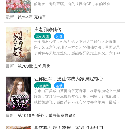
反顾地退了九十九步，当我对着他微微一笑，他直接
的炮灰，寿终正寝。有的世界有CP，有的没有。
扭头就走，不带走一片云彩。 在经历了九九八十一
难，季陶陶终于凭借顽强的毅力翻山越岭，过五关斩
最新：
第524章 完结章
六将，从无数凶猛的女人中脱颖而出，赢得韩大她终
于成为了韩太太，有人对她进行采访。 你最喜欢韩总
庄老邪修仙传
裁哪一点？ （一脸娇羞）满身的铜臭气，还有草菅人
命的气质 你收过最浪漫的订婚礼物是什么？ （犹豫纠
其他类型
连载
一个渔村少年，机缘巧合之下拜入了修仙大派青阳
结）系统，爱情测试系统 你收过最温情的结婚礼物是
宗，又无意间发现了一本名为的修仙功法，里面记录
什么？ （泪流满面）系统，婚姻测试系统 你收过最意
了种种夺天地之造化，威能各异的无上神火。六丁神
外的周年礼物是什么？ （崩溃离线）系统，亲子测试
火，炼丹炼器之神火。九昧真火，锻体炼神之神火。
系统 对不起，您的采访对象已下线…… 本文外赠各种
幻世妖火，演化万千之神火。南明离火，至阳诛邪之
撩汉攻略~苏苏苏~甜炸天~脑洞无极限~
最新：
第763章 点将用兵
神火。都天灵火，此界曾经出现过…但这功法中，却
根本就没写怎么练成这些神火，写的全是练不成这些
让你随军，没让你成为家属院核心
神火的各种奇闻杂记。
其他类型
连载
京市白富美戚白茶拥有亿万身家，在豪华游轮上一脚
踩滑，穿越到一本爆款年代文里。书里，她逃他追，
她插翅难飞，戚白茶还不死心的要去当炮灰，最后下
场凄惨。拿到这剧本，戚白茶傻眼了。但身有海岛空
间，这跟度假没啥样，小手一挥，送无良爹妈去吃
最新：
第1016章 番外：戚白茶秦野篇2
灰，白莲妹妹，报名去大西北喂猪，卷款闪婚男军
官。嗯，换个地方继续躺平。……最近，家属院炸
搬空将军府！渣爹一家被扫地出门