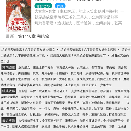
了，听说那出任务的秦队长捡了个媳妇回来。娇弱白
其他类型
连载
嫩，手不能提，偏偏秦队长还宠的不行。喝水怕烫
大女主+爽文（幽默解压，能让人笑出鹅叫声那种）一
着，做菜怕伤着，就连走路，都恨不得抱着。嫂子们
朝穿越成皇帝侮辱王爷的工具人，公鸡拜堂是好事，
瓜子一抓，坐等抛夫弃子戏码。这盼着望着，戚白茶
烤鸡香喷喷！透视能力，医术通神，空间加持，艺高
成了首屈一指的外科医生，双胞胎呱呱落地，国家特
人胆大！以为只有小白莲小绿茶挨打吗？那就错了，
邀医学金牌讲师。众军嫂：“……”酸了酸了。难怪看不
王爷同样挨着最毒的打！狗王爷敢不给和离书？踩在
最新：
第1410章 完结篇
上文工团的，娶上这娇娇媳，那是祖坟冒青烟了。各
地上强扯手指在和离书上按手印！三朝回门，后母加
界大佬虎视眈眈，秦队长严防死守，就怕自个儿家被
庶妹想宅斗？落伍了，那么麻烦干嘛？我是王妃我怕
偷了。一句话：媳妇儿，求你躺平吧！
-
-
结婚当天被换亲？八零娇娇要改嫁 林日义
结婚当天被换亲？八零娇娇要改嫁全文阅读
结婚当
谁，揍你敢反抗，那就再揍，渣爹也被踩在地上摩
-
-
天被换亲？八零娇娇要改嫁txt下载
结婚当天被换亲？八零娇娇要改嫁最新章节
好看的其他类
擦！搬空将军府，将渣爹一家扫地出门只是小事。齐
型小说
王吴王太子代王湘王皇后等等，统统搬空，一块纸片
站内强推
赵氏嫡女
重生之将门毒后
我真是大神医
女装正太
都市花语
攀高枝
四合院：
都不留！这就算大逆不道了？远远不够！赵王被吊树
开局捅娄子，抓捕傻柱
抗战：开局召唤一个德械师
权力巅峰：从借调市纪委开始
从聊斋世界崛
下抽，公主被丢湖里喝水，太子被剥光绑到城外刑架
起
穿越家丁之百香国
沧海
私房摄影师
大奉打更人
变成美少女后，我要过上舒适生活
魔艳
示众，皇后被下毒还得感谢救命之恩，皇帝满地找牙
武林后宫传
我家老婆是娇气包
我的总裁老妈
圣上轻点罚，暗卫又哭了
少年大宝
还得把她捧好了！你们说女人为将是牝鸡司晨，徒惹
经典收藏
虚空塔
斗罗：武魂鱼竿，垂钓诸天！
真少爷进化为玄鸟后，联邦傻了
空条承太郎
祸端？那就抢走渣爹的神武大将军之位，统帅十万神
攻略综漫世界
星穹铁道：穿越成希儿青梅竹马
惊悚乐园
亮剑之红警基地系统
诡异世界：变成
武军，平五王叛乱，征服匈奴，创盛世！谁说女人为
妹子对抗诡异
挺孕肚入宫为后，摄政王哭求恩宠
天道葫芦
盗墓：神级血脉，雪莉杨倒贴！
抗
王，是阴阳失序，有失天和？她就要当唯我独尊的王
战：开局民兵，我成了司令
当个俗人
唐骑
全娱乐圈的人都在塌房，除了我
原神：统御诸海之
者，移风易俗，男女同列于朝堂，共同为天下百姓，
神
我在抗日卖军火
影视综合：从民国开始
惊蛰无人生还
亮剑：追随孔过瘾，打造最强军工
谋繁华！
最近更新
古代娇娘穿七零，冷面军官沦陷了
港夜熟色
御兽小师妹穿越，全村猪猪听号令
偷
亲一口，阴郁大佬变成恋爱脑
疯柳腰
重生千禧，从八岁开始摆摊
皇后的容光
御兽：无法进