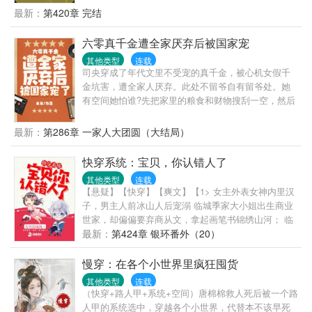
刚刚看的狗血小说，是一本七零年代文，小说里又个
最新：
第420章 完结
跟洛小柔一样的名字还是跟女主抢男主的女配，女配
抢不到男主爱而不得，就想把女主毁掉，就找到村里
六零真千金遭全家厌弃后被国家宠
的二流子欺负女主，后来被女主的追求者们设计，女
其他类型
连载
配跟二流子一起被捉奸在床，只能嫁给二流子婚后被
司央穿成了年代文里不受宠的真千金，被心机女假千
二流子家暴致死，死的时候衣服都没有穿身上都是伤
金坑害，遭全家人厌弃。此处不留爷自有留爷处。她
口还流脓，死的好惨，现在洛小柔已经换成在末世生
有空间她怕谁?先把家里的粮食和财物搜刮一空，然后
活过的洛小柔，洛小柔一想到跟女主抢男主就想骂
到兵团支边。假千金想让她老死边疆，想得美！随手
人，好在现在还早女配还没有遇到女主跟男主，洛小
立几个大功就轰动了京市，不仅被各方大佬追捧跪
最新：
第286章 一家人大团圆（大结局）
柔现在就想不用睡觉担心有丧尸了，力量型能跟木系
舔，还拐了个帅到无法无天的兵哥……上一世劳累到
异能都在空间还能种田有灵泉不用愁吃喝。洛小柔终
死，这辈子她只想咸鱼到底。可现实是……某大
快穿系统：宝贝，你认错人了
于可以当一条远离女主男主的快乐的咸鱼了。那个谁
佬：“你能把s国的卫星技术图给我看看吗？完事我给你
不要吃咸鱼，咸鱼不好吃。
其他类型
连载
当羊放。”某权威：“请让我留下来跟你一起放羊吧？顺
【悬疑】【快穿】【爽文】【1> 女主外表女神内里汉
便跟我讲讲那个什么人工智能是个啥？”从此，兵团放
子，男主人前冰山人后宠溺 临城季家大小姐出生商业
羊的山坡热闹极了。什么？兵团食堂还没有她的羊伙
世家，却偏偏要弃商从文，拿起画笔书锦绣山河； 临
食好？某吃货“司央同志，你这里还缺羊不？我除了长
城韩家二少爷出生书香门第，却偏偏不爱文房四宝，
最新：
第424章 银环番外（20）
得像人外，其它跟羊差不多……”
大袖一挥进军商业帝国； 季陶陶第一次见到韩大见钟
情，从此紧追不舍。 理想是这样的：当我朝他迈出第
慢穿：在各个小世界里疯狂囤货
一步，那么剩下的九十九步他就会朝我飞奔而来，当
其他类型
连载
我站在那儿微微一笑，他就会觉得好似等了我一万
（快穿+路人甲+系统+空间）唐棉棉救人死后被一个路
年。 现实是这样的：当我朝他迈了第一步，他却义无
人甲的系统选中，穿越各个小世界，代替本不该早死