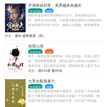
空间，卖房子去下乡。下乡极品找上门，讲道理不
开局寿命归零，美男越多命越长
听？拳头说话，揍！咦？这偷偷在背后套极品麻袋是
其他类型
连载
谁？哦~原来是当初救她的大！佬！也！在！这！儿！
姬晗穿成女尊世界的病秧子王爷，开局就快油尽灯
枯，世界意识告诉她，只要娶对她达成[死心塌地]成就
的夫郎就可以续十年命。姬晗心态很稳，摩拳擦掌准
备在万花丛中精心挑选自己喜欢的小公子。然而——
她的桃花好像有点不对劲。好怪，再看一眼。嗯……
最新：
番外 硕果累累（四）
真香！
犯罪心理
其他类型
完结
有天，林辰在看书的时候，刑从连问他：你是心理学
家，那你能帮我看看，我适合跟什么样的人结婚吗？
林辰记得，自己那时告诉他，爱情是世界上最不可估
量的东西，就算是心理学家也无法预测，因为人与人
最新：
第310章 番外09
的相爱过程中充满了无数变量。刑从连又问，什么是
变量？林辰那时想，变量就是，我以为你只是个普通
七零女配很暴力
的警察，最喜欢在大排档开一瓶啤酒吃小龙虾，却不
其他类型
连载
知道，你原来是……；又或者说，变量是，我不知道
洛小柔在末世里混的很不错因为，在末世一开始就觉
我会爱上你，也不知道，你何时会爱上我。
醒了力量型异能跟木系异能又捡漏了个空间戒指，物
质也不愁平时跟队友们处处任务，打打丧尸挖挖晶
核，，不过洛小柔没想到睡觉还能穿书？还是洛小柔