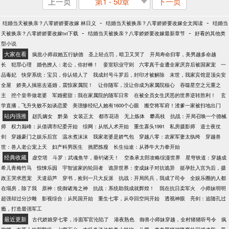
上一页
第1 - 50章
下一页
-
-
结婚当天被换亲？八零娇娇要改嫁 林日义
结婚当天被换亲？八零娇娇要改嫁全文阅读
结婚当
-
-
天被换亲？八零娇娇要改嫁txt下载
结婚当天被换亲？八零娇娇要改嫁最新章节
好看的其他类
型小说
大家在看
疯批小师叔她五行缺德
圣上轻点罚，暗卫又哭了
开局寿命归零，美男越多命越
长
犯罪心理
婚色撩人：老公，你好棒！
妾室职业守则
六零真千金遭全家厌弃后被国家宠
一
品毒妃
快穿系统：宝贝，你认错人了
我成封号斗罗后，封印才被解除
末世，我家宾馆是顶尖安
全屋
娇美人揣崽去逼婚，震惊家属院！
让你随军，没让你成为家属院核心
吞噬星空之元重之
主
挖个皇帝做老婆
军婚蜜甜：我在家属院的随军日常
在被全员女生厌恶的世界逆转胜利！
玄
学直播，飞升失败不如谈恋爱
美强惨经纪人她有1600个心眼
搬空将军府！渣爹一家被扫地出门
站内强推
赵氏嫡女
黔枭
女装正太
都市花语
无上炼体
攀高枝
抗战：开局召唤一个德械
师
权力巅峰：从借调市纪委开始
综网：从纸人术开始
重生寡头1991
私房摄影师
道士夜仗
剑
穿越豪门之娱乐后宫
温水煮沫沫
我家老婆是娇气包
穿越八零：农家军妻太纨绔
穿越兽
世：兽人老公宠上天
妇产科男医生
挑肥拣瘦
长生仙途：从莽牛大力拳开始
经典收藏
虚空塔
斗罗：武魂鱼竿，垂钓诸天！
空条承太郎攻略综漫世界
星穹铁道：穿越成
希儿青梅竹马
惊悚乐园
宇智波家的轮回者
诡异世界：变成妹子对抗诡异
挺孕肚入宫为后，摄
政王哭求恩宠
天道葫芦
穿书，捡到一只大反派
抗战：开局民兵，我成了司令
全娱乐圈的人都
在塌房，除了我
原神：统御诸海之神
抗战：系统助我成就辉煌！
我在抗日卖军火
小师妹明明
超强却过分沙雕
影视综合：从民国开始
重生七零，从夺回空间开始
透视神眼
亮剑：追随孔过
瘾，打造最强军工
最近更新
古代娇娘穿七零，冷面军官沦陷了
港夜熟色
御兽小师妹穿越，全村猪猪听号令
疯