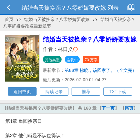
结婚当天被换亲？八零娇娇要改嫁 列表
首页
>>
结婚当天被换亲？八零娇娇要改嫁
>>
结婚当天被换亲？
八零娇娇要改嫁最新章节
结婚当天被换亲？八零娇娇要改嫁
作者：
林日义
其他类型
连载中
73 万字
最新章节：
第86章 拂晓，该回家了。（全文完）
最后更新：2026-07-09 01:04:27
返回书页
阅读记录
推荐
TXT下载
【结婚当天被换亲？八零娇娇要改嫁】 共 168 章
【
下一页
】 【
尾页
】
第1章 重回换亲日
第2章 他们就是不认也得认！