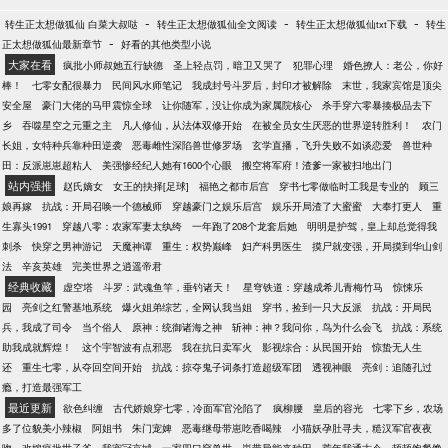
-
-
-
转生正太想做狐仙 白菜大叔哒
转生正太想做狐仙全文阅读
转生正太想做狐仙txt下载
转生
-
正太想做狐仙最新章节
好看的其他类型小说
大家在看
疯批小师叔她五行缺德
圣上轻点罚，暗卫又哭了
犯罪心理
婚色撩人：老公，你好
棒！
七零女配很暴力
民间风水师笔记
我成封号斗罗后，封印才被解除
末世，我家宾馆是顶尖
安全屋
豪门大佬的马甲震惊全球
让你随军，没让你成为家属院核心
杀手穿六零暴揍极品去下
乡
吞噬星空之元重之主
凡人修仙，从法体双修开始
在被全员女生厌恶的世界逆转胜利！
农门
长姐，女特种兵靠种田逆袭
恶毒雌性深陷兽世修罗场
玄学直播，飞升失败不如谈恋爱
兽世种
田：反派崽崽超粘人
美强惨经纪人她有1600个心眼
搬空将军府！渣爹一家被扫地出门
站内强推
赵氏嫡女
女王的抉择[足球]
福艳之都市后宫
穿书七零做临时工我是专业的
顾三
娘再嫁
抗战：开局召唤一个德械师
穿越豪门之娱乐后宫
娱乐开局渣了大蜜蜜
大奉打更人
重
生寡头1991
穿越八零：农家军妻太纨绔
一年跑了208个龙套后她
明明是护驾，皇上却总觉得我
刺杀
快穿之男神游记
天魔神谭
重生：权势巅峰
妇产科男医生
摸尸就变强，开局摸到华山剑
法
辛亥英雄
完美世界之逍遥帝君
经典收藏
虚空塔
斗罗：武魂鱼竿，垂钓诸天！
星穹铁道：穿越成希儿青梅竹马
惊悚乐
园
亮剑之红警基地系统
爆火姐弟综艺，全网认我当姐
穿书，捡到一只大反派
抗战：开局民
兵，我成了司令
当个俗人
原神：统御诸海之神
斩神：神？我问你，鸟为什么会飞
抗战：系统
助我成就辉煌！
这个宇智波有点邪恶
我在抗日卖军火
影视综合：从民国开始
惊蛰无人生
还
重生七零，从夺回空间开始
抗战：掠夺鬼子词条打造超级军团
透视神眼
亮剑：追随孔过
瘾，打造最强军工
最近更新
欲色纠缠
古代娇娘穿七零，冷面军官沦陷了
疯柳腰
皇后的容光
七零下乡，农场
多了位貌美小辣椒
阿姐书
朱门宠婢
恶毒继母带崽吃香喝辣
小猫妖孕肚寻夫，糙汉军官夜夜