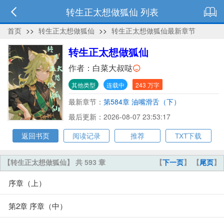
转生正太想做狐仙 列表
首页
>>
转生正太想做狐仙
>>
转生正太想做狐仙最新章节
转生正太想做狐仙
作者：
白菜大叔哒
其他类型
连载中
243 万字
最新章节：
第584章 油嘴滑舌（下）
最后更新：2026-08-07 23:53:17
返回书页
阅读记录
推荐
TXT下载
【转生正太想做狐仙】 共 593 章
【
下一页
】 【
尾页
】
序章（上）
第2章 序章（中）