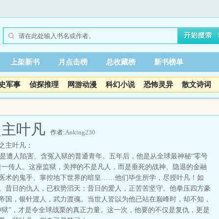
上架新书
月点击榜
总收藏榜
新书榜单
史军事
侦探推理
网游动漫
科幻小说
恐怖灵异
散文诗词
之主叶凡
作者:
Anking230
之主叶凡：
遭人陷害、含冤入狱的普通青年。五年后，他是从全球最神秘“零号
唯一传人。这座监狱，关押的不是凡人，而是垂死的战神、隐退的金融
医术的鬼手、掌控地下世界的暗皇……他们毕生所学，尽授叶凡！如
。昔日的仇人，已权势滔天；昔日的爱人，正苦苦坚守。他拳压四方豪
帝国，银针渡人，武力渡魂。当世人皆以为他已站在巅峰时，却不知，
神狱”，才是令全球战栗的真正力量。这一次，他要的不仅是复仇，更是