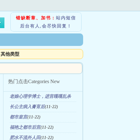
错缺断章、加书：
站内短信
后台有人,会尽快回复！
其他类型
热门点击
Categories New
老娘心理学博士，进宫嘎嘎乱杀
(03-29)
长公主病入膏肓后
(11-22)
都市皇宫
(11-22)
福艳之都市后宫
(11-22)
肥水不流外人田
(11-22)