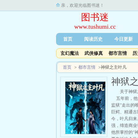
亲，欢迎光临图书迷！
图书迷
www.tushumi.cc
首页
阅读历史
今日更新
玄幻魔法
武侠修真
都市言情
历
首页
>
都市言情
>
神狱之主叶凡
神狱
关于神狱
五年前，他是
监狱”走出的
巨鳄、精通古
今，叶凡归来
强，缔造商业
他所掌控的“