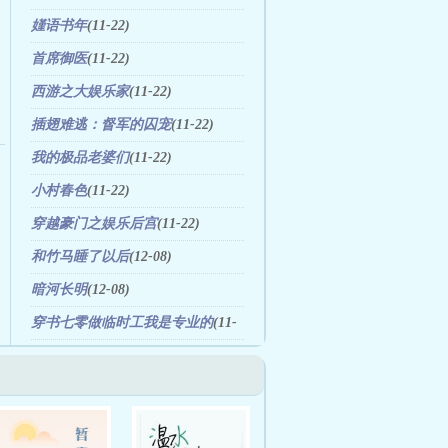
嫤语书年
(11-22)
首席御医
(11-22)
西游之大娱乐家
(11-22)
插翅难逃：督军的囚宠
(11-22)
我的极品老婆们
(11-22)
小村春色
(11-22)
穿越豪门之娱乐后宫
(11-22)
和竹马睡了以后
(12-08)
暗河长明
(12-08)
穿书七零做临时工我是专业的
(11-
23)