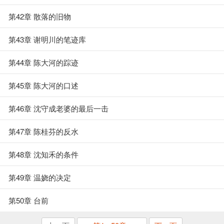
第42章 散落的旧物
第43章 谢明川的笔迹库
第44章 陈大河的踪迹
第45章 陈大河的口述
第46章 沈守成老婆的最后一击
第47章 陈桂芬的反水
第48章 沈知禾的条件
第49章 温娆的决定
第50章 台前