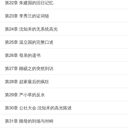
第22章 朱建国的旧日记忆
第23章 李秀兰的证词链
第24章 沈知禾的无系统高光
第25章 温立国的完整口述
第26章 母亲的遗书
第27章 顾砚之的突然到访
第28章 赵家最后的疯狂
第29章 严小草的反水
第30章 公社大会·沈知禾的高光陈述
第31章 顾母的到场与对峙